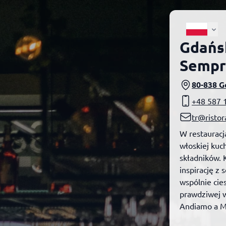
Gdańsk
Sempr
80-838 G
+48 587 
tr@risto
W restauracj
włoskiej kuch
składników. 
inspirację z 
wspólnie cie
prawdziwej w
Andiamo a M