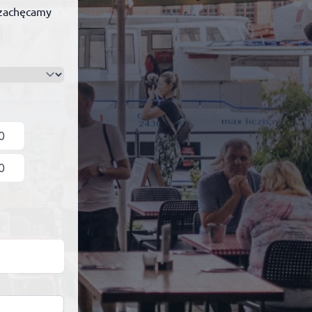
e zachęcamy
0
0