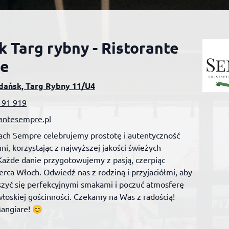
 Targ rybny - Ristorante
e
dańsk, Targ Rybny 11/U4
191 919
rantesempre.pl
ach Sempre celebrujemy prostotę i autentyczność
ni, korzystając z najwyższej jakości świeżych
Każde danie przygotowujemy z pasją, czerpiąc
serca Włoch. Odwiedź nas z rodziną i przyjaciółmi, aby
szyć się perfekcyjnymi smakami i poczuć atmosferę
łoskiej gościnności. Czekamy na Was z radością!
angiare! 😊