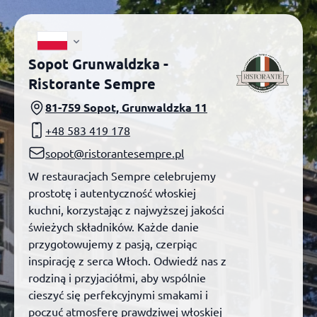
Sopot Grunwaldzka -
Ristorante Sempre
81-759 Sopot, Grunwaldzka 11
+48 583 419 178
sopot@ristorantesempre.pl
W restauracjach Sempre celebrujemy
prostotę i autentyczność włoskiej
kuchni, korzystając z najwyższej jakości
świeżych składników. Każde danie
przygotowujemy z pasją, czerpiąc
inspirację z serca Włoch. Odwiedź nas z
rodziną i przyjaciółmi, aby wspólnie
cieszyć się perfekcyjnymi smakami i
poczuć atmosferę prawdziwej włoskiej